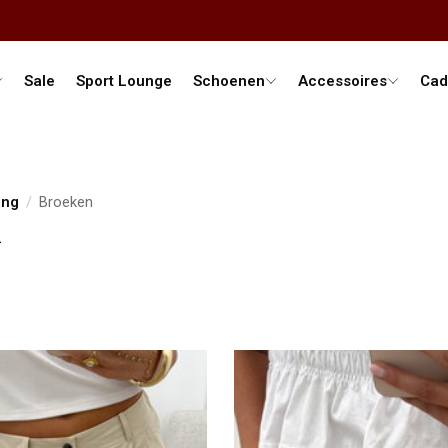
Sale
Sport Lounge
Schoenen
Accessoires
Cad
ing
/
Broeken
n