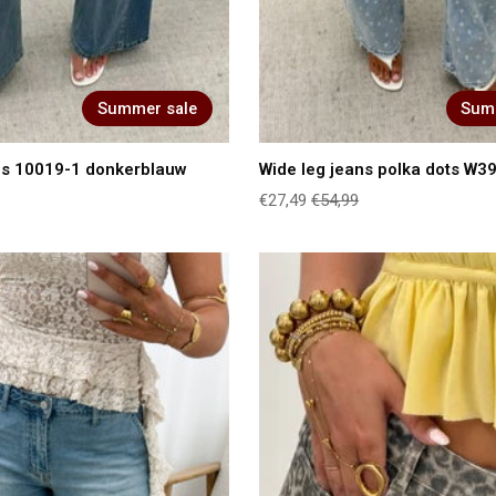
Summer sale
Sum
ns 10019-1 donkerblauw
Wide leg jeans polka dots W3
€27,49
€54,99