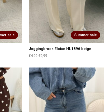
mer sale
Summer sale
w
Joggingbroek Eloise HL1896 beige
€4,99
€9,99