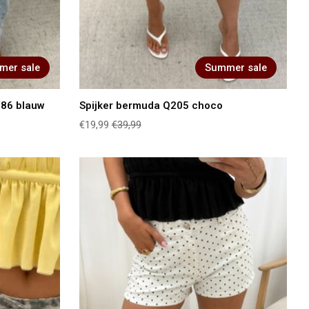
mer sale
Summer sale
986 blauw
Spijker bermuda Q205 choco
€19,99
€39,99