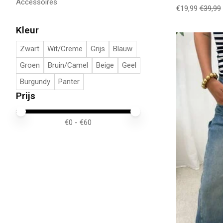
Accessoires
€19,99
€39,99
Kleur
Zwart
Wit/Creme
Grijs
Blauw
Groen
Bruin/Camel
Beige
Geel
Burgundy
Panter
Prijs
Minimale prijswaarde
Price maximum value
€
0
- €
60