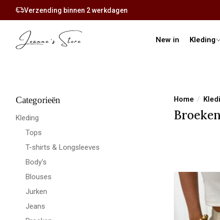
Elke maandag en donderdag een nieuwe collectie
New in
Kleding
Categorieën
Home
/
Kled
Broeke
Kleding
Tops
T-shirts & Longsleeves
Body's
Blouses
Jurken
Jeans