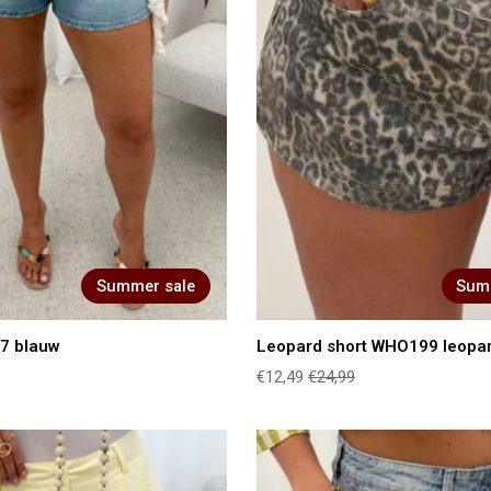
Summer sale
Sum
7 blauw
Leopard short WHO199 leopa
€12,49
€24,99