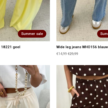
Summer sale
Sum
 18221 geel
Wide leg jeans WHO156 blau
€14,99
€29,99