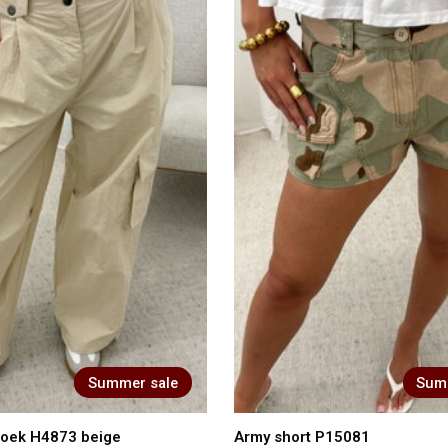
Summer sale
Sum
roek H4873 beige
Army short P15081