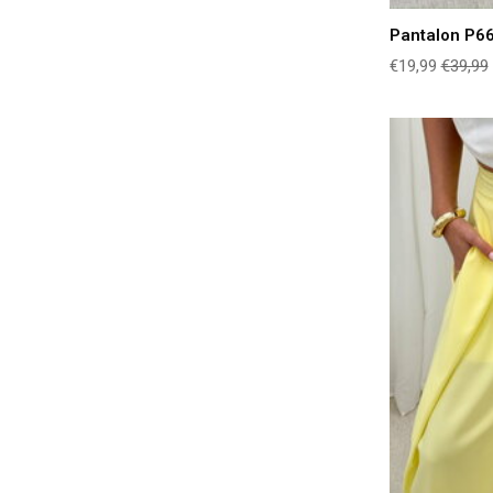
Pantalon P66
€19,99
€39,99