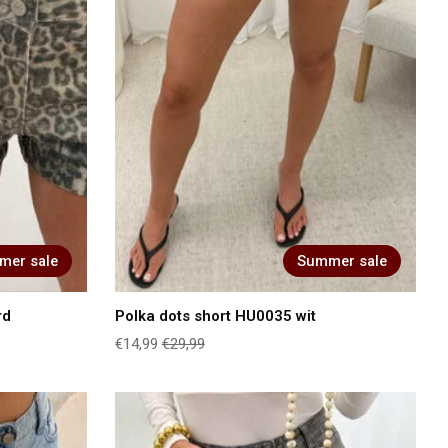
mer sale
Summer sale
rd
Polka dots short HU0035 wit
€14,99
€29,99