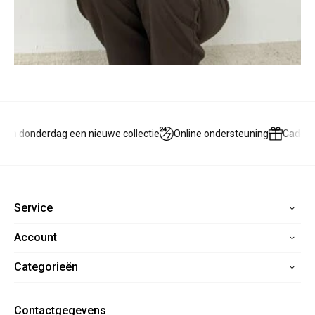
n donderdag een nieuwe collectie
Online ondersteuning
Cadeaub
Service
Account
Home
Contact
Categorieën
Registreren
Veelgestelde vragen
Mijn bestellingen
Verzending
Nieuwe collectie
Mijn verlanglijst
Contactgegevens
Retourneren