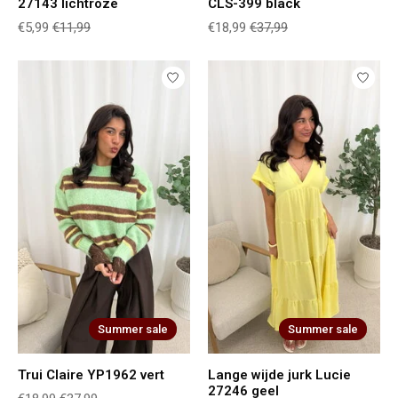
27143 lichtroze
CLS-399 black
€5,99
€11,99
€18,99
€37,99
Summer sale
Summer sale
Trui Claire YP1962 vert
Lange wijde jurk Lucie
27246 geel