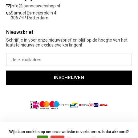
Sale
info@joanneswebshop.nl
Garantie
Kleding
Samuel Esmeijerplein 4
Schoenen
3067HP Rotterdam
Accessoires
Nieuwsbrief
Cadeaubon
Schrijf je in voor onze nieuwsbrief en blijf op de hoogte van het
laatste nieuws en exclusieve kortingen!
INSCHRIJVEN
© Copyright Joanne's Webshop 2026
Algemene voorwaarden
Wij slaan cookies op om onze website te verbeteren. Is dat akkoord?
Privacybeleid