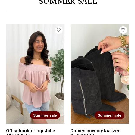
SUMMER SALE
Summer sale
Summer sale
Off schoulder top Jolie
Dames cowboy laarzen