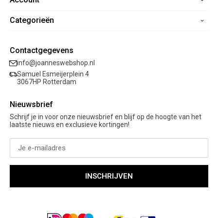
Contact
Categorieën
Registreren
Veelgestelde vragen
Mijn bestellingen
Verzending
Nieuwe collectie
Mijn verlanglijst
Contactgegevens
Retourneren
Sale
info@joanneswebshop.nl
Garantie
Kleding
Samuel Esmeijerplein 4
Schoenen
3067HP Rotterdam
Accessoires
Nieuwsbrief
Cadeaubon
Schrijf je in voor onze nieuwsbrief en blijf op de hoogte van het
laatste nieuws en exclusieve kortingen!
INSCHRIJVEN