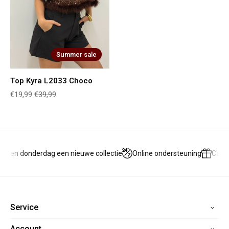
Summer sale
Top Kyra L2033 Choco
€19,99
€39,99
g en donderdag een nieuwe collectie
Online ondersteuning
Cade
Service
Account
Home