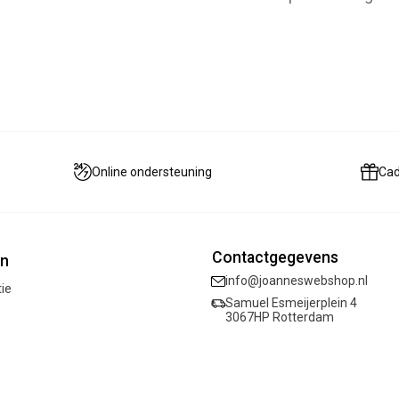
Online ondersteuning
Ca
Contactgegevens
ën
info@joanneswebshop.nl
tie
Samuel Esmeijerplein 4
3067HP Rotterdam