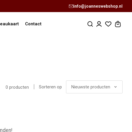
info@joanneswebshop.nl
eaukaart
Contact
Sorteren op
Nieuwste producten
0 producten
nden!