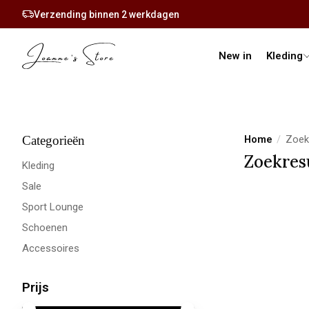
Verzending binnen 2 werkdagen
New in
Kleding
Categorieën
Home
/
Zoek
Zoekres
Kleding
Sale
Sport Lounge
Schoenen
Accessoires
Prijs
Minimale prijswaarde
Price maximum value