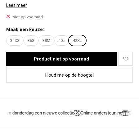
Het model draagt een maat 38
Lees meer
Pasvorm:
Niet op voorraad
- Wide leg fit
- Valt midwaist
Maak een keuze:
- Bevat geen stretch
- Binnenbeenlengte maat 38: 81 CM
34XS
36S
38M
40L
42XL
- Binnebeenlengte maat 42: 82 CM
Product niet op voorraad
Houd me op de hoogte!
g en donderdag een nieuwe collectie
Online ondersteuning
Cade