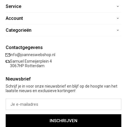
Service
Account
Home
Contact
Categorieën
Registreren
Veelgestelde vragen
Mijn bestellingen
Verzending
Nieuwe collectie
Mijn verlanglijst
Contactgegevens
Retourneren
Sale
info@joanneswebshop.nl
Garantie
Kleding
Samuel Esmeijerplein 4
Schoenen
3067HP Rotterdam
Accessoires
Nieuwsbrief
Cadeaubon
Schrijf je in voor onze nieuwsbrief en blijf op de hoogte van het
laatste nieuws en exclusieve kortingen!
INSCHRIJVEN