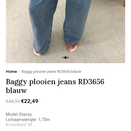
Home
/
Baggy plooien jeans RD3656 blauw
Baggy plooien jeans RD3656
blauw
€22,49
€44,99
Model Stacey:
Lichaamslengte: 1,73m
Bovenkant: M
Onderkant: 38