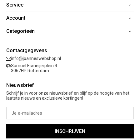
Service
Account
Home
Contact
Categorieën
Registreren
Veelgestelde vragen
Mijn bestellingen
Verzending
Nieuwe collectie
Mijn verlanglijst
Contactgegevens
Retourneren
Sale
info@joanneswebshop.nl
Garantie
Kleding
Samuel Esmeijerplein 4
Schoenen
3067HP Rotterdam
Accessoires
Nieuwsbrief
Cadeaubon
Schrijf je in voor onze nieuwsbrief en blijf op de hoogte van het
laatste nieuws en exclusieve kortingen!
INSCHRIJVEN