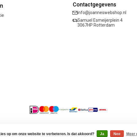
Contactgegevens
ën
info@joanneswebshop.nl
tie
Samuel Esmeijerplein 4
3067HP Rotterdam
acybeleid
kies op om onze website te verbeteren. Is dat akkoord?
Ja
Nee
Meer 