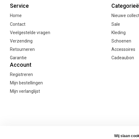
Service
Categorie
Home
Nieuwe collec
Contact
Sale
Veelgestelde vragen
Kleding
Verzending
Schoenen
Retourneren
Accessoires
Garantie
Cadeaubon
Account
Registreren
Mijn bestellingen
Mijn verlanglijst
© Copyright Joanne's Webshop 2026
Algemene voorwaarden
Priv
Wij slaan coo