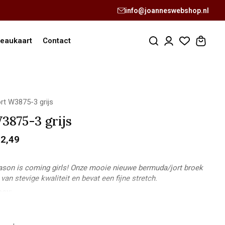
info@joanneswebshop.nl
eaukaart
Contact
rt W3875-3 grijs
3875-3 grijs
2,49
eason is coming girls! Onze mooie nieuwe bermuda/jort broek
van stevige kwaliteit en bevat een fijne stretch.
cey:
ngte: 1,73m
 M
 38