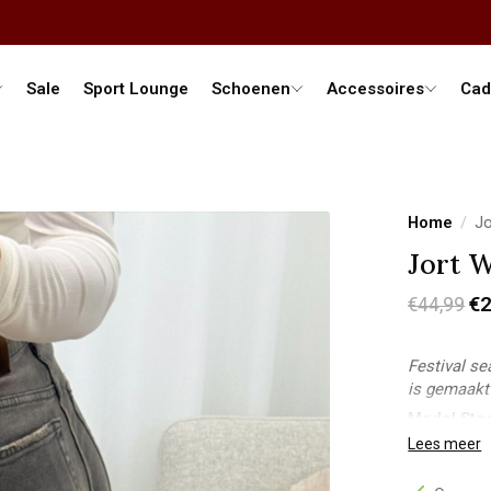
Sale
Sport Lounge
Schoenen
Accessoires
Cad
Home
/
Jo
Jort W
€2
€44,99
Festival s
is gemaakt 
Model Sta
Lichaamsle
Lees meer
Bovenkant:
Onderkant: