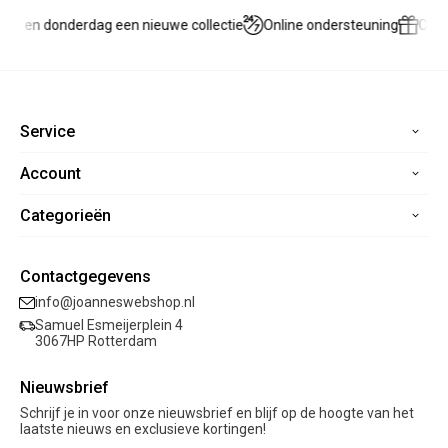
ag en donderdag een nieuwe collectie
Online ondersteuning
Cad
Service
Account
Home
Contact
Categorieën
Registreren
Veelgestelde vragen
Mijn bestellingen
Verzending
Nieuwe collectie
Mijn verlanglijst
Contactgegevens
Retourneren
Sale
info@joanneswebshop.nl
Garantie
Kleding
Samuel Esmeijerplein 4
Schoenen
3067HP Rotterdam
Accessoires
Nieuwsbrief
Cadeaubon
Schrijf je in voor onze nieuwsbrief en blijf op de hoogte van het
laatste nieuws en exclusieve kortingen!