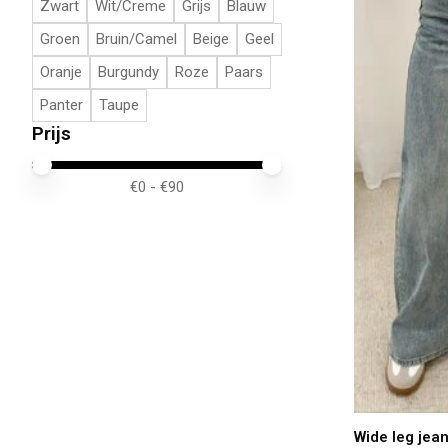
Zwart
Wit/Creme
Grijs
Blauw
Groen
Bruin/Camel
Beige
Geel
Oranje
Burgundy
Roze
Paars
Panter
Taupe
Prijs
Minimale prijswaarde
Price maximum value
€
0
- €
90
Wide leg je