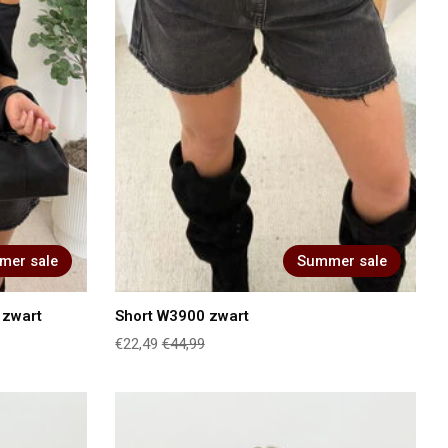
mer sale
Summer sale
 zwart
Short W3900 zwart
€22,49
€44,99