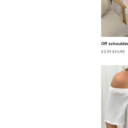
Off schoulder
€5,99
€11,99