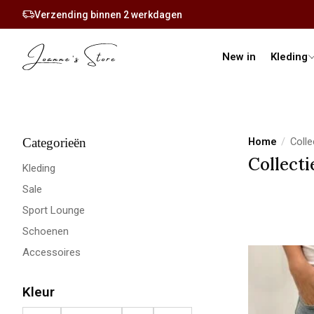
Elke maandag en donderdag een nieuwe co
New in
Kleding
Categorieën
Home
/
Colle
Collecti
Kleding
Sale
Sport Lounge
Schoenen
Accessoires
Kleur