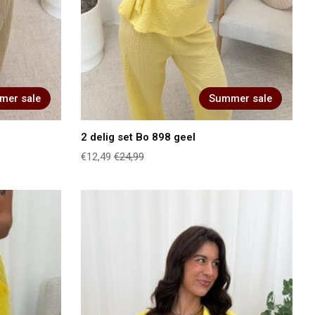
mer sale
Summer sale
2 delig set Bo 898 geel
€12,49
€24,99