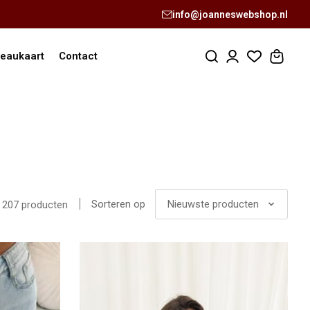
info@joanneswebshop.nl
eaukaart
Contact
Sorteren op
Nieuwste producten
207 producten