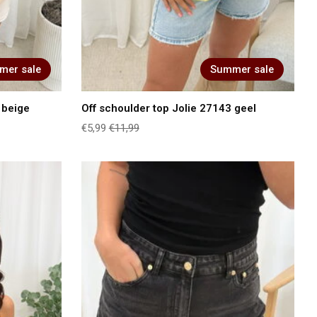
mer sale
Summer sale
 beige
Off schoulder top Jolie 27143 geel
€5,99
€11,99