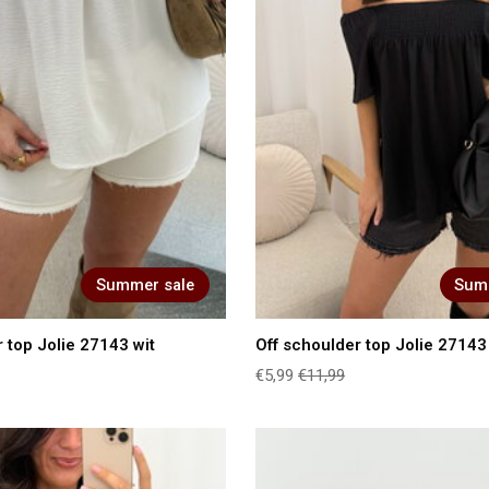
Summer sale
Sum
 top Jolie 27143 wit
Off schoulder top Jolie 27143
€5,99
€11,99