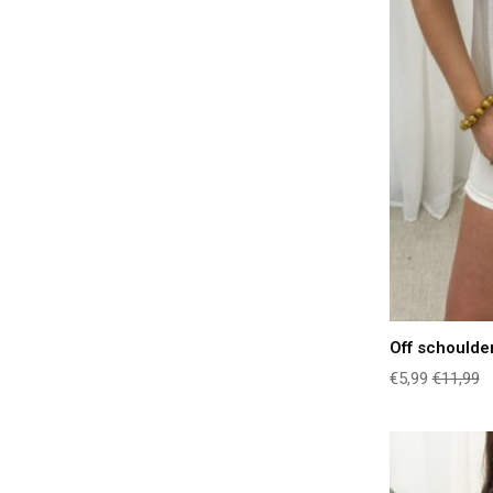
Off schoulder
€5,99
€11,99