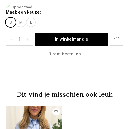
Op voorraad
Materiaal:
Maak een keuze:
100% Cotton.
S
M
L
In winkelmandje
Direct bestellen
Dit vind je misschien ook leuk
Items van productcarrousel