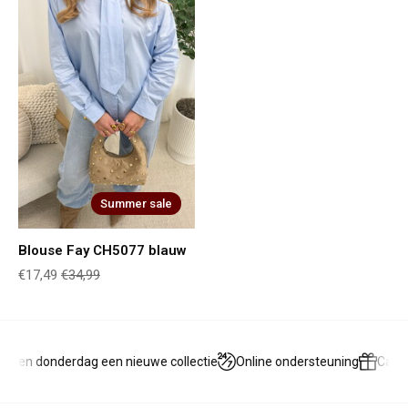
Summer sale
Blouse Fay CH5077 blauw
€17,49
€34,99
g en donderdag een nieuwe collectie
Online ondersteuning
Cadea