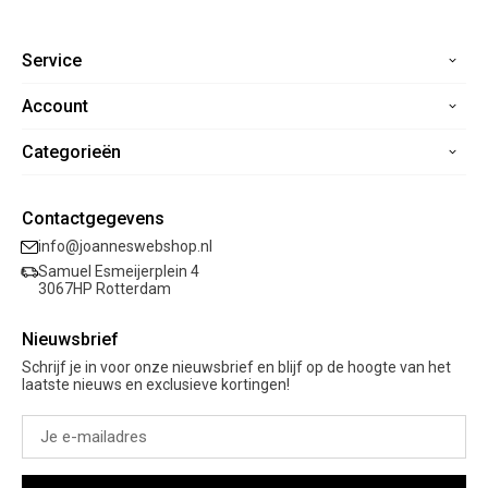
Service
Account
Home
Contact
Categorieën
Registreren
Veelgestelde vragen
Mijn bestellingen
Verzending
Nieuwe collectie
Mijn verlanglijst
Contactgegevens
Retourneren
Sale
info@joanneswebshop.nl
Garantie
Kleding
Samuel Esmeijerplein 4
Schoenen
3067HP Rotterdam
Accessoires
Nieuwsbrief
Cadeaubon
Schrijf je in voor onze nieuwsbrief en blijf op de hoogte van het
laatste nieuws en exclusieve kortingen!