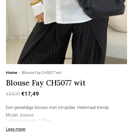
Home
/
Blouse Fay CH5077 wit
Blouse Fay CH5077 wit
€17,49
€34,99
Een geweldige blouse met stropdas. Helemaal trendy.
Model Joanne:
Lichaamslengte: 1,78m
Bovenkant: M
Lees meer
Onderkant: 42