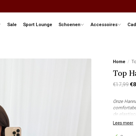
Sale
Sport Lounge
Schoenen
Accessoires
Cad
Home
/
To
Top H
€8
€17,99
Onze Hannah
comfortabel
de elastisc
Model Stac
Lees meer
Lichaamsle
Bovenkant: