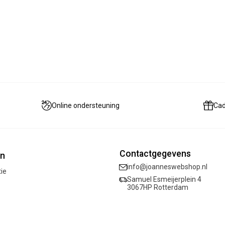
Online ondersteuning
Ca
Contactgegevens
ën
info@joanneswebshop.nl
tie
Samuel Esmeijerplein 4
3067HP Rotterdam