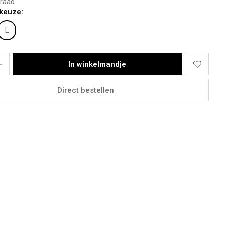
raad
 38
keuze:
draagt een maat M
L
ter, 50% Cotton
In winkelmandje
Direct bestellen