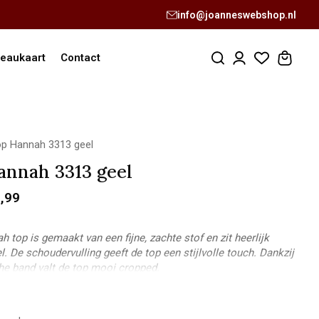
info@joanneswebshop.nl
eaukaart
Contact
p Hannah 3313 geel
annah 3313 geel
,99
 top is gemaakt van een fijne, zachte stof en zit heerlijk
. De schoudervulling geeft de top een stijlvolle touch. Dankzij
he band valt de top mooi cropped.
ey:
ngte: 1,73m
 M