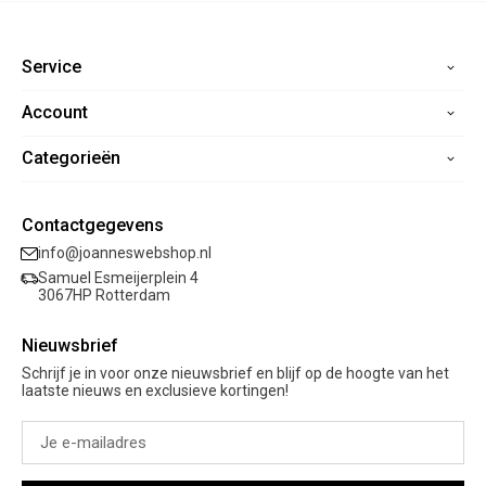
Service
Account
Home
Contact
Categorieën
Registreren
Veelgestelde vragen
Mijn bestellingen
Verzending
Nieuwe collectie
Mijn verlanglijst
Contactgegevens
Retourneren
Sale
info@joanneswebshop.nl
Garantie
Kleding
Samuel Esmeijerplein 4
Schoenen
3067HP Rotterdam
Accessoires
Nieuwsbrief
Cadeaubon
Schrijf je in voor onze nieuwsbrief en blijf op de hoogte van het
laatste nieuws en exclusieve kortingen!