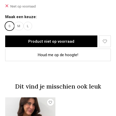
Lichaamslengte: 1,78
Bovenkant: M/L
Niet op voorraad
Onderkant: 42
Het model draagt een maat L
Maak een keuze:
Materiaal:
S
M
L
95% Cotton, 5% Elastane
Product niet op voorraad
Houd me op de hoogte!
Dit vind je misschien ook leuk
Items van productcarrousel