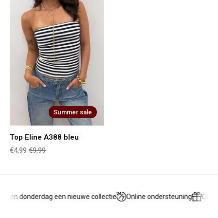
Summer sale
Top Eline A388 bleu
€4,99
€9,99
g en donderdag een nieuwe collectie
Online ondersteuning
Cadea