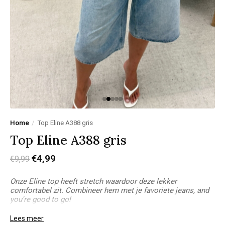
Home
/
Top Eline A388 gris
Top Eline A388 gris
€4,99
€9,99
Onze Eline top heeft stretch waardoor deze lekker
comfortabel zit. Combineer hem met je favoriete jeans, and
you're good to go!
Model Joanne:
Lees meer