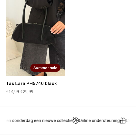
Summer sale
Tas Lara PH5740 black
€14,99
€29,99
g en donderdag een nieuwe collectie
Online ondersteuning
Cadea