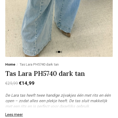
Home
/
Tas Lara PH5740 dark tan
Tas Lara PH5740 dark tan
€14,99
€29,99
De Lara tas heeft twee handige zijvakjes één met rits en één
open – zodat alles een plekje heeft. De tas sluit makkelijk
met een rits en is perfect voor dagelijks gebruik.
Afmeting:
33 B - 16 H
Lees meer