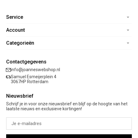
Service
Account
Home
Contact
Categorieën
Registreren
Veelgestelde vragen
Mijn bestellingen
Verzending
Nieuwe collectie
Mijn verlanglijst
Contactgegevens
Retourneren
Sale
info@joanneswebshop.nl
Garantie
Kleding
Samuel Esmeijerplein 4
Schoenen
3067HP Rotterdam
Accessoires
Nieuwsbrief
Cadeaubon
Schrijf je in voor onze nieuwsbrief en blijf op de hoogte van het
laatste nieuws en exclusieve kortingen!