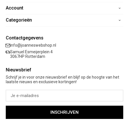
Account
Home
Contact
Categorieën
Registreren
Veelgestelde vragen
Mijn bestellingen
Verzending
Nieuwe collectie
Mijn verlanglijst
Contactgegevens
Retourneren
Sale
info@joanneswebshop.nl
Garantie
Kleding
Samuel Esmeijerplein 4
Schoenen
3067HP Rotterdam
Accessoires
Nieuwsbrief
Cadeaubon
Schrijf je in voor onze nieuwsbrief en blijf op de hoogte van het
laatste nieuws en exclusieve kortingen!
INSCHRIJVEN