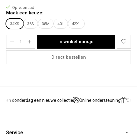
Onderkant: 38
Op voorraad
Het model draagt een maat 38
Maak een keuze:
Materiaal:
70% Cotton, 26% Polyester, 2% Elasthanne
34XS
36S
38M
40L
42XL
In winkelmandje
Direct bestellen
g en donderdag een nieuwe collectie
Online ondersteuning
Cade
Service