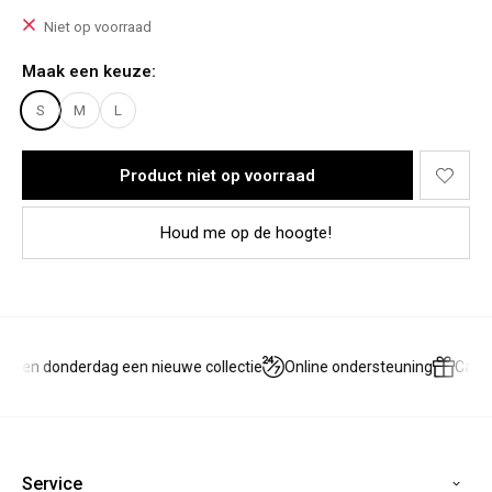
Het broekje heeft geen stretch. De twee elastieken aan de
onderkant zorgen voor een stoer bomber-effect en een
Niet op voorraad
unieke fit.
Maak een keuze:
Materiaal:
100% Cotton
S
M
L
Product niet op voorraad
Houd me op de hoogte!
g en donderdag een nieuwe collectie
Online ondersteuning
Cadea
Service