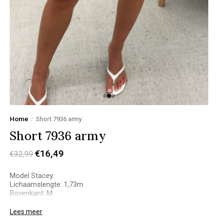
Home
/
Short 7936 army
Short 7936 army
€16,49
€32,99
Model Stacey:
Lichaamslengte: 1,73m
Bovenkant: M
Onderkant: 38
Het model draagt een maat M
Lees meer