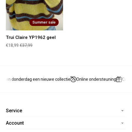
Summer sale
Trui Claire YP1962 geel
€18,99
€37,99
g en donderdag een nieuwe collectie
Online ondersteuning
Cadea
Service
Account
Home
Contact