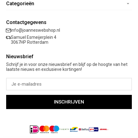
Categorieën
Registreren
Veelgestelde vragen
Mijn bestellingen
Verzending
Nieuwe collectie
Mijn verlanglijst
Contactgegevens
Retourneren
Sale
info@joanneswebshop.nl
Garantie
Kleding
Samuel Esmeijerplein 4
Schoenen
3067HP Rotterdam
Accessoires
Nieuwsbrief
Cadeaubon
Schrijf je in voor onze nieuwsbrief en blijf op de hoogte van het
laatste nieuws en exclusieve kortingen!
INSCHRIJVEN