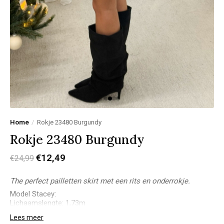
Home
/
Rokje 23480 Burgundy
Rokje 23480 Burgundy
€12,49
€24,99
The perfect pailletten skirt met een rits en onderrokje.
Model Stacey:
Lichaamslengte: 1,73m
Bovenkant: M
Lees meer
Onderkant: 38