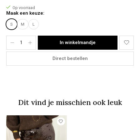
Het model draagt een maat M
Op voorraad
Het rokje bevat geen stretch.
Maak een keuze:
Materiaal:
S
M
L
100% Polyester.
In winkelmandje
Direct bestellen
Dit vind je misschien ook leuk
Items van productcarrousel