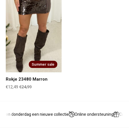
Summer sale
Rokje 23480 Marron
€12,49
€24,99
g en donderdag een nieuwe collectie
Online ondersteuning
Cadea