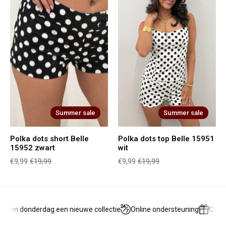
Summer sale
Summer sale
Polka dots short Belle
Polka dots top Belle 15951
15952 zwart
wit
€9,99
€19,99
€9,99
€19,99
g en donderdag een nieuwe collectie
Online ondersteuning
Cadea