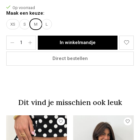
Model Stacey:
Op voorraad
Lichaamslengte: 1,73m
Maak een keuze:
Bovenkant: M
Onderkant: 38
XS
S
M
L
Het model draagt maat M
Materiaal:
In winkelmandje
95% Cotton & 5% Elastanne
Direct bestellen
Dit vind je misschien ook leuk
Items van productcarrousel