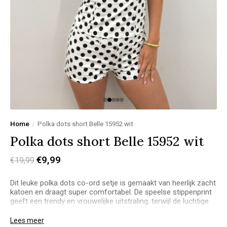
Home
/
Polka dots short Belle 15952 wit
Polka dots short Belle 15952 wit
€9,99
€19,99
Dit leuke polka dots co-ord setje is gemaakt van heerlijk zacht
katoen en draagt super comfortabel. De speelse stippenprint
geeft een trendy en vrouwelijke uitstraling, terwijl de luchtige
stof perfect is voor warme dagen. Een set die je moeiteloos
stijlvol én comfortabel laat voelen.
Lees meer