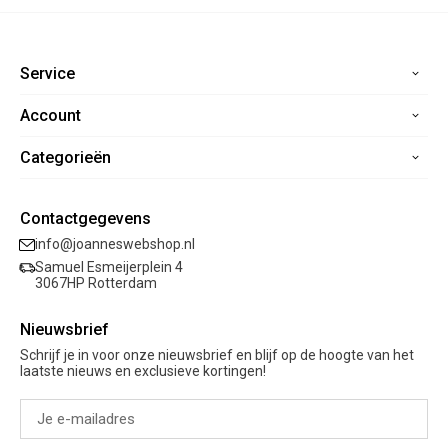
Service
Account
Home
Contact
Categorieën
Registreren
Veelgestelde vragen
Mijn bestellingen
Verzending
Nieuwe collectie
Mijn verlanglijst
Contactgegevens
Retourneren
Sale
info@joanneswebshop.nl
Garantie
Kleding
Samuel Esmeijerplein 4
Schoenen
3067HP Rotterdam
Accessoires
Nieuwsbrief
Cadeaubon
Schrijf je in voor onze nieuwsbrief en blijf op de hoogte van het
laatste nieuws en exclusieve kortingen!