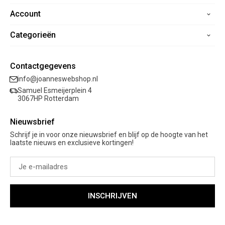
Account
Home
Contact
Categorieën
Registreren
Veelgestelde vragen
Mijn bestellingen
Verzending
Nieuwe collectie
Mijn verlanglijst
Contactgegevens
Retourneren
Sale
info@joanneswebshop.nl
Garantie
Kleding
Samuel Esmeijerplein 4
Schoenen
3067HP Rotterdam
Accessoires
Nieuwsbrief
Cadeaubon
Schrijf je in voor onze nieuwsbrief en blijf op de hoogte van het
laatste nieuws en exclusieve kortingen!
INSCHRIJVEN