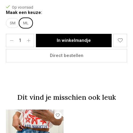
Lichaamslengte: 1,73m
Bovenkant: M
Op voorraad
Onderkant: 38
Maak een keuze:
Stacey draagt een maat M/L.
SM
ML
Materiaal:
100% Polyester.
In winkelmandje
Direct bestellen
Dit vind je misschien ook leuk
Items van productcarrousel