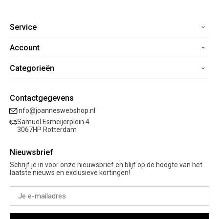
Service
Account
Home
Contact
Categorieën
Registreren
Veelgestelde vragen
Mijn bestellingen
Verzending
Nieuwe collectie
Mijn verlanglijst
Contactgegevens
Retourneren
Sale
info@joanneswebshop.nl
Garantie
Kleding
Samuel Esmeijerplein 4
Schoenen
3067HP Rotterdam
Accessoires
Nieuwsbrief
Cadeaubon
Schrijf je in voor onze nieuwsbrief en blijf op de hoogte van het
laatste nieuws en exclusieve kortingen!