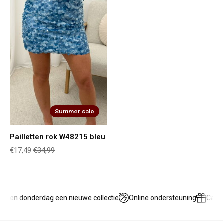
Summer sale
Pailletten rok W48215 bleu
€17,49
€34,99
g en donderdag een nieuwe collectie
Online ondersteuning
Cadea