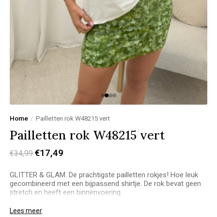
Home
/
Pailletten rok W48215 vert
Pailletten rok W48215 vert
€17,49
€34,99
GLITTER & GLAM. De prachtigste pailletten rokjes! Hoe leuk
gecombineerd met een bijpassend shirtje. De rok bevat geen
stretch en heeft een binnenvoering.
Model Stacey:
Lees meer