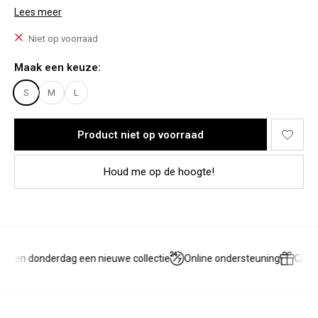
Model Joanne:
Lees meer
Lichaamslengte: 1,78
Bovenkant: M/L
Niet op voorraad
Onderkant: 42
Het model draagt een maat L
Maak een keuze:
Materiaal:
S
M
L
95% Polyester, 5% Elastico
Product niet op voorraad
Houd me op de hoogte!
g en donderdag een nieuwe collectie
Online ondersteuning
Cade