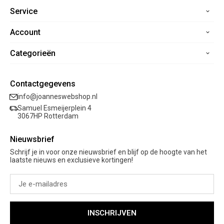
Service
Account
Home
Contact
Categorieën
Registreren
Veelgestelde vragen
Mijn bestellingen
Verzending
Nieuwe collectie
Mijn verlanglijst
Contactgegevens
Retourneren
Sale
info@joanneswebshop.nl
Garantie
Kleding
Samuel Esmeijerplein 4
Schoenen
3067HP Rotterdam
Accessoires
Nieuwsbrief
Cadeaubon
Schrijf je in voor onze nieuwsbrief en blijf op de hoogte van het
laatste nieuws en exclusieve kortingen!
INSCHRIJVEN