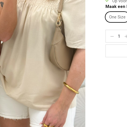
Op voor
Lichaamsle
Maak een 
Bovenkant:
Onderkant:
One Size
Te dragen 
Materiaal