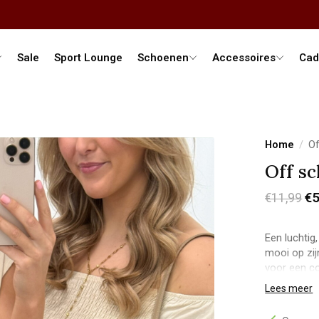
Sale
Sport Lounge
Schoenen
Accessoires
Cad
Home
/
Of
Off sc
€5
€11,99
Een luchtig
mooi op zij
voor een co
vallende st
Lees meer
uitstraling.
Model Joan