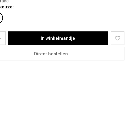
raad
ngte: 1,78m
keuze:
 M
 42
met maten S tm XL
:
100% Polyester.
In winkelmandje
Direct bestellen