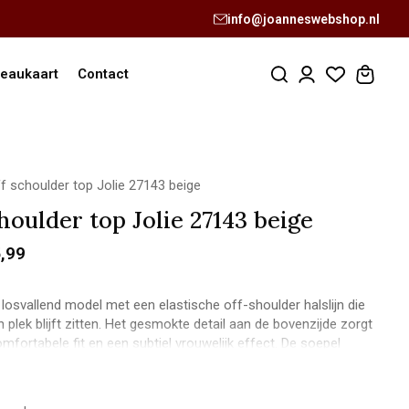
info@joanneswebshop.nl
eaukaart
Contact
f schoulder top Jolie 27143 beige
houlder top Jolie 27143 beige
,99
, losvallend model met een elastische off-shoulder halslijn die
n plek blijft zitten. Het gesmokte detail aan de bovenzijde zorgt
mfortabele fit en een subtiel vrouwelijk effect. De soepel
of en wijde mouwen geven de top een speelse, effortless
ne: