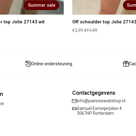
Summer sale
Sum
r top Jolie 27143 wit
Off schoulder top Jolie 2714
€5,99
€11,99
Online ondersteuning
Ca
Contactgegevens
ën
info@joanneswebshop.nl
tie
Samuel Esmeijerplein 4
3067HP Rotterdam