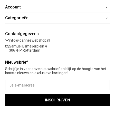
Account
Home
Contact
Categorieën
Registreren
Veelgestelde vragen
Mijn bestellingen
Verzending
Nieuwe collectie
Mijn verlanglijst
Contactgegevens
Retourneren
Sale
info@joanneswebshop.nl
Garantie
Kleding
Samuel Esmeijerplein 4
Schoenen
3067HP Rotterdam
Accessoires
Nieuwsbrief
Cadeaubon
Schrijf je in voor onze nieuwsbrief en blijf op de hoogte van het
laatste nieuws en exclusieve kortingen!
INSCHRIJVEN