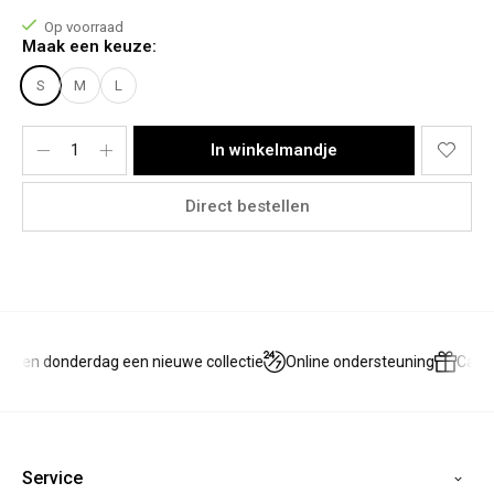
Model Stacey:
Lichaamslengte: 1,73m
Op voorraad
Bovenkant: M
Maak een keuze:
Onderkant: 38
Het model draagt een maat M
S
M
L
Materiaal:
100% Polyester.
In winkelmandje
Direct bestellen
g en donderdag een nieuwe collectie
Online ondersteuning
Cadea
Service