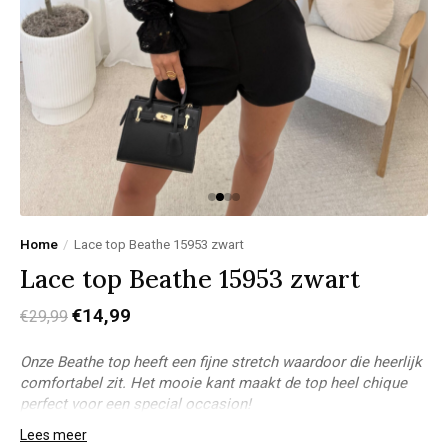
Home
/
Lace top Beathe 15953 zwart
Lace top Beathe 15953 zwart
€14,99
€29,99
Onze Beathe top heeft een fijne stretch waardoor die heerlijk
comfortabel zit. Het mooie kant maakt de top heel chique
perfect voor een special occasion!
Model Stacey:
Lees meer
Lichaamslengte: 1,73m