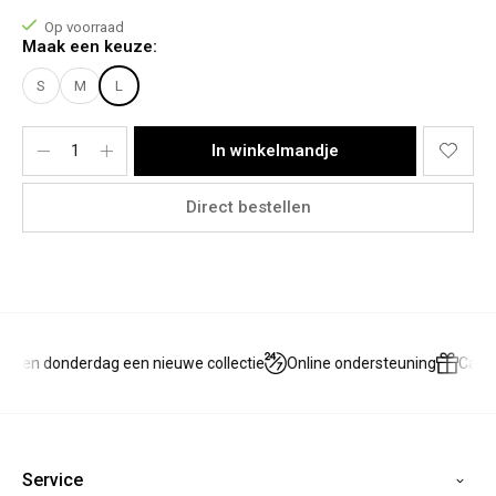
Bovenkant: M
Op voorraad
Onderkant: 38
Maak een keuze:
Het model draagt een maat M
S
M
L
Materiaal:
90% Polyamide, 10% Elasthanne
In winkelmandje
Direct bestellen
g en donderdag een nieuwe collectie
Online ondersteuning
Cade
Service