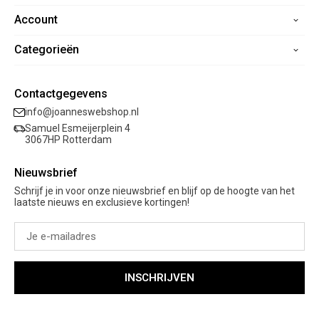
Account
Home
Contact
Categorieën
Registreren
Veelgestelde vragen
Mijn bestellingen
Verzending
Nieuwe collectie
Mijn verlanglijst
Contactgegevens
Retourneren
Sale
info@joanneswebshop.nl
Garantie
Kleding
Samuel Esmeijerplein 4
Schoenen
3067HP Rotterdam
Accessoires
Nieuwsbrief
Cadeaubon
Schrijf je in voor onze nieuwsbrief en blijf op de hoogte van het
laatste nieuws en exclusieve kortingen!
INSCHRIJVEN