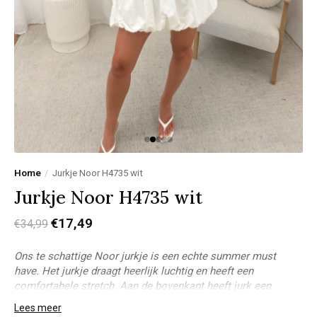
Home
/
Jurkje Noor H4735 wit
Jurkje Noor H4735 wit
€17,49
€34,99
Ons te schattige Noor jurkje is een echte summer must
have. Het jurkje draagt heerlijk luchtig en heeft een
comfortabele stretch. Aan de bovenkant heeft jurk een
ritssluiting en een elastische band, waardoor het mooi
Lees meer
aansluit en prettig zit.