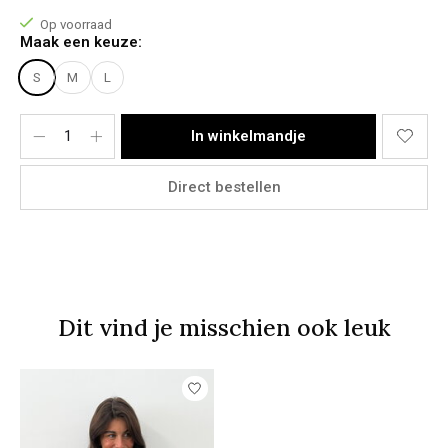
Model Stacey:
Op voorraad
Lichaamslengte: 1,73m
Maak een keuze:
Bovenkant: M
Onderkant: 38
S
M
L
Het model draagt een maat M
Materiaal:
In winkelmandje
60% Viscose, 40% Cotton
Direct bestellen
Dit vind je misschien ook leuk
Items van productcarrousel