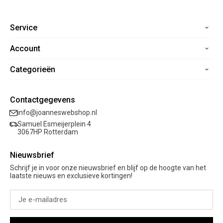
Service
Account
Home
Contact
Categorieën
Registreren
Veelgestelde vragen
Mijn bestellingen
Verzending
Nieuwe collectie
Mijn verlanglijst
Contactgegevens
Retourneren
Sale
info@joanneswebshop.nl
Garantie
Kleding
Samuel Esmeijerplein 4
Schoenen
3067HP Rotterdam
Accessoires
Nieuwsbrief
Cadeaubon
Schrijf je in voor onze nieuwsbrief en blijf op de hoogte van het
laatste nieuws en exclusieve kortingen!