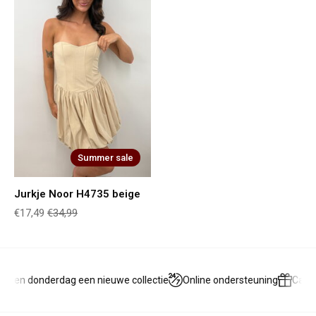
Summer sale
Jurkje Noor H4735 beige
€17,49
€34,99
g en donderdag een nieuwe collectie
Online ondersteuning
Cadea