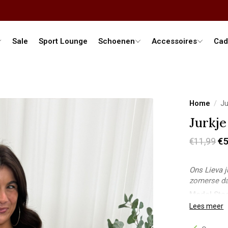
Sale
Sport Lounge
Schoenen
Accessoires
Cad
Home
/
Ju
Jurkje
€5
€11,99
Ons Lieva j
zomerse d
Model Sta
Lichaamsle
Lees meer
Bovenkant:
Onderkant: