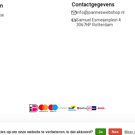
Contactgegevens
ën
info@joanneswebshop.nl
tie
Samuel Esmeijerplein 4
3067HP Rotterdam
acybeleid
kies op om onze website te verbeteren. Is dat akkoord?
Ja
Nee
Meer 