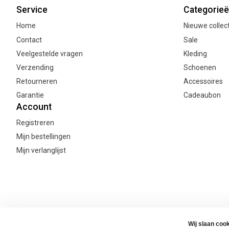
Service
Categorie
Home
Nieuwe collec
Contact
Sale
Veelgestelde vragen
Kleding
Verzending
Schoenen
Retourneren
Accessoires
Garantie
Cadeaubon
Account
Registreren
Mijn bestellingen
Mijn verlanglijst
© Copyright Joanne's Webshop 2026
Algemene voorwaarden
Priv
Wij slaan coo