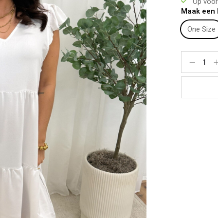
Op voor
Te dragen t
Maak een 
Materiaal:
100% Polye
One Size