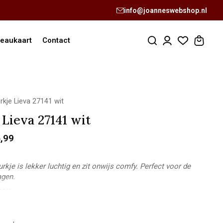
info@joanneswebshop.nl
eaukaart
Contact
rkje Lieva 27141 wit
 Lieva 27141 wit
,99
urkje is lekker luchtig en zit onwijs comfy. Perfect voor de
agen.
cey:
ngte: 1,73m
 M
 38