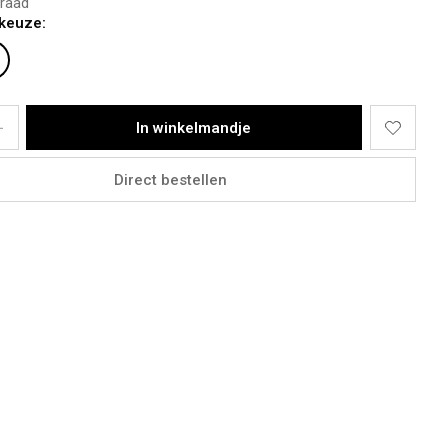
raad
ot en met maat 42.
keuze:
ster
In winkelmandje
Direct bestellen