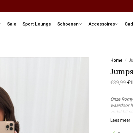
Sale
Sport Lounge
Schoenen
Accessoires
Cad
Home
/
Ju
Jumps
€1
€39,99
Onze Romy 
waardoor hi
zodat hij n
perfect voo
Lees meer
met hakken
Model Stac