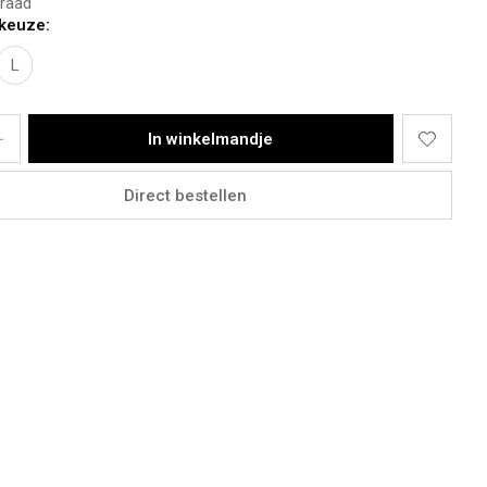
raad
ngte: 1,73m
keuze:
 M
 38
L
draagt een maat M
ot en met de lengte 1,78
In winkelmandje
ster
Direct bestellen