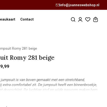
info@joanneswebshop.nl
eaukaart
Contact
mpsuit Romy 281 beige
uit Romy 281 beige
9,99
jumpsuit is van boven gemaakt met een stretchband,
j extra comfortabel zit. De jumpsuit heeft een binnenbroekje,
iet doorschijnt. De luchtige stof en wijde pasvorm maken hem
r warme dagen. Draag hem casual met slippers of stijl hem af
 voor een zomerse avondlook.
ey: