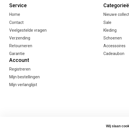
Service
Categorie
Home
Nieuwe collec
Contact
Sale
Veelgestelde vragen
Kleding
Verzending
Schoenen
Retourneren
Accessoires
Garantie
Cadeaubon
Account
Registreren
Mijn bestellingen
Mijn verlanglijst
© Copyright Joanne's Webshop 2026
Algemene voorwaarden
Priv
Wij slaan coo