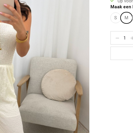
Op voor
Lichaamsle
Maak een 
Bovenkant:
Onderkant:
S
M
Het model 
Te dragen t
Materiaal:
100% Polye