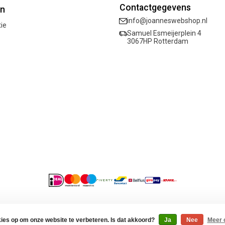
Contactgegevens
ën
info@joanneswebshop.nl
tie
Samuel Esmeijerplein 4
3067HP Rotterdam
acybeleid
kies op om onze website te verbeteren. Is dat akkoord?
Ja
Nee
Meer 