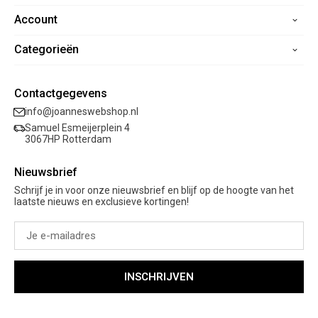
Account
Home
Contact
Categorieën
Registreren
Veelgestelde vragen
Mijn bestellingen
Verzending
Nieuwe collectie
Mijn verlanglijst
Contactgegevens
Retourneren
Sale
info@joanneswebshop.nl
Garantie
Kleding
Samuel Esmeijerplein 4
Schoenen
3067HP Rotterdam
Accessoires
Nieuwsbrief
Cadeaubon
Schrijf je in voor onze nieuwsbrief en blijf op de hoogte van het
laatste nieuws en exclusieve kortingen!
INSCHRIJVEN