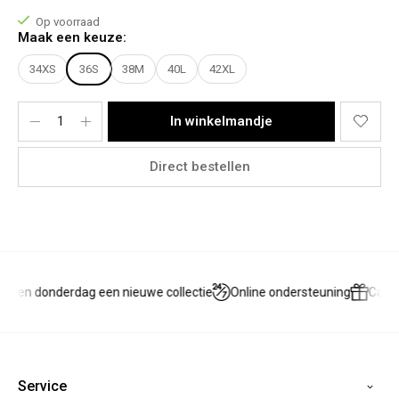
Model Joanne:
Lichaamslengte: 1,78m
Op voorraad
Bovenkant: M/L
Maak een keuze:
Onderkant: 42
Het model draagt een maat XL
34XS
36S
38M
40L
42XL
Materiaal:
98% Cotton, 2% Elastane
In winkelmandje
Direct bestellen
g en donderdag een nieuwe collectie
Online ondersteuning
Cadea
Service