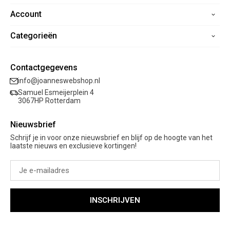
Account
Home
Contact
Categorieën
Registreren
Veelgestelde vragen
Mijn bestellingen
Verzending
Nieuwe collectie
Mijn verlanglijst
Contactgegevens
Retourneren
Sale
info@joanneswebshop.nl
Garantie
Kleding
Samuel Esmeijerplein 4
Schoenen
3067HP Rotterdam
Accessoires
Nieuwsbrief
Cadeaubon
Schrijf je in voor onze nieuwsbrief en blijf op de hoogte van het
laatste nieuws en exclusieve kortingen!
INSCHRIJVEN