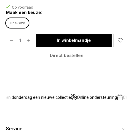
Bovenkant: M/L
Op voorraad
Onderkant: 42
Maak een keuze:
Te dragen tot en met maat 42.
One Size
Materiaal:
42% Acrylic, 30% Polyamide, 28% Polyester.
In winkelmandje
Direct bestellen
g en donderdag een nieuwe collectie
Online ondersteuning
Cadea
Service