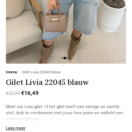
Home
/
Gilet Livia 22045 blauw
Gilet Livia 22045 blauw
€16,49
€32,99
Meet our Livia gilet <3 het gilet heeft een stevige en zachte
stof, leuk te combineren met jouw fave jeans en wellicht een
oversized blouse.
Model Joanne:
Lees meer
Lichaamslengte: 1,78