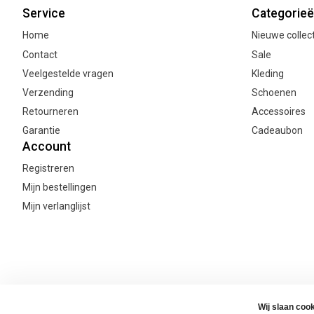
Service
Categorie
Home
Nieuwe collec
Contact
Sale
Veelgestelde vragen
Kleding
Verzending
Schoenen
Retourneren
Accessoires
Garantie
Cadeaubon
Account
Registreren
Mijn bestellingen
Mijn verlanglijst
© Copyright Joanne's Webshop 2026
Algemene voorwaarden
Priv
Wij slaan coo