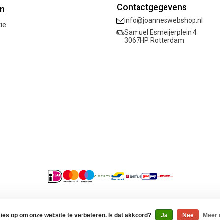
Contactgegevens
ën
info@joanneswebshop.nl
tie
Samuel Esmeijerplein 4
3067HP Rotterdam
acybeleid
kies op om onze website te verbeteren. Is dat akkoord?
Ja
Nee
Meer 