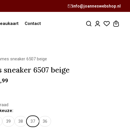
info@joanneswebshop.nl
eaukaart
Contact
mes sneaker 6507 beige
 sneaker 6507 beige
,99
raad
keuze:
39
38
37
36