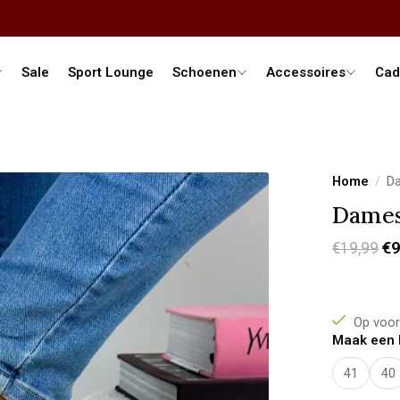
Sale
Sport Lounge
Schoenen
Accessoires
Cad
Home
/
Da
Dames
€9
€19,99
Op voor
Maak een 
41
40