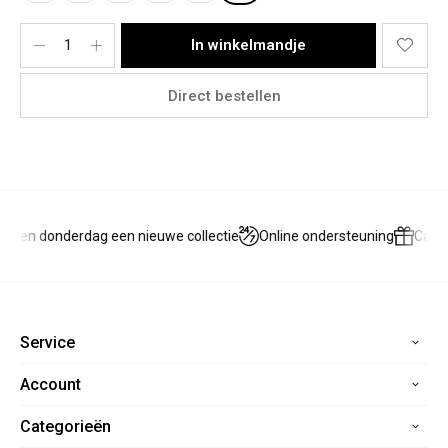
In winkelmandje
Direct bestellen
g en donderdag een nieuwe collectie
Online ondersteuning
Cadea
Service
Account
Home
Contact
Categorieën
Registreren
Veelgestelde vragen