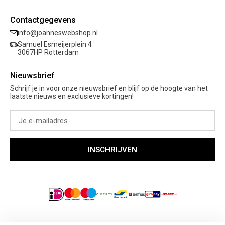
Mijn bestellingen
Verzending
Nieuwe collectie
Mijn verlanglijst
Contactgegevens
Retourneren
Sale
info@joanneswebshop.nl
Garantie
Kleding
Samuel Esmeijerplein 4
Schoenen
3067HP Rotterdam
Accessoires
Nieuwsbrief
Cadeaubon
Schrijf je in voor onze nieuwsbrief en blijf op de hoogte van het
laatste nieuws en exclusieve kortingen!
INSCHRIJVEN