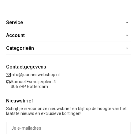
Service
Account
Home
Contact
Categorieën
Registreren
Veelgestelde vragen
Mijn bestellingen
Verzending
Nieuwe collectie
Mijn verlanglijst
Contactgegevens
Retourneren
Sale
info@joanneswebshop.nl
Garantie
Kleding
Samuel Esmeijerplein 4
Schoenen
3067HP Rotterdam
Accessoires
Nieuwsbrief
Cadeaubon
Schrijf je in voor onze nieuwsbrief en blijf op de hoogte van het
laatste nieuws en exclusieve kortingen!