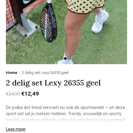
Home
/
2 delig set Lexy 26355 geel
2 delig set Lexy 26355 geel
€12,49
€24,99
De polka dot trend verovert nu ook de sportwereld — en deze
sport set wil je meteen hebben. Trendy, vrouwelijk en sporty
tegelijk: met deze stijlvolle polka dot set steel jij gegarandeerd
de show op de padel- of tennisbaan.
Lees meer