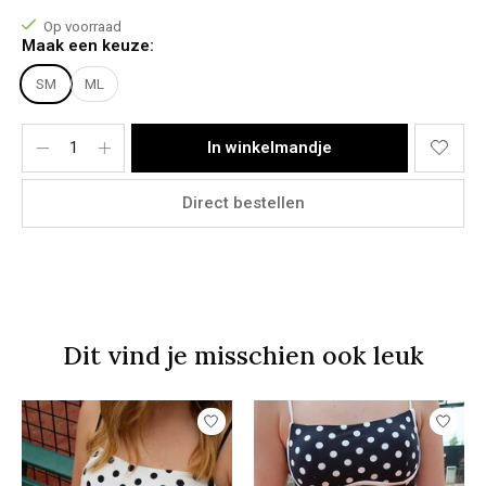
Model Ashley:
Lichaamslengte: 1,70
Op voorraad
Draagt maat: S/M
Maak een keuze:
Materiaal:
SM
ML
30% Polyester, 5% Elastan 65% Viscose
Bevat stretch
In winkelmandje
Direct bestellen
Dit vind je misschien ook leuk
Items van productcarrousel