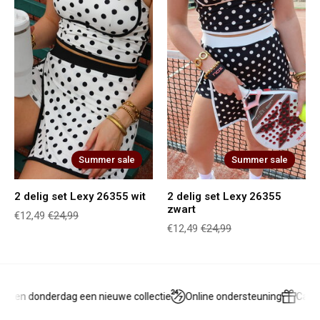
Summer sale
Summer sale
2 delig set Lexy 26355 wit
2 delig set Lexy 26355
zwart
€12,49
€24,99
€12,49
€24,99
 en donderdag een nieuwe collectie
Online ondersteuning
Cadea