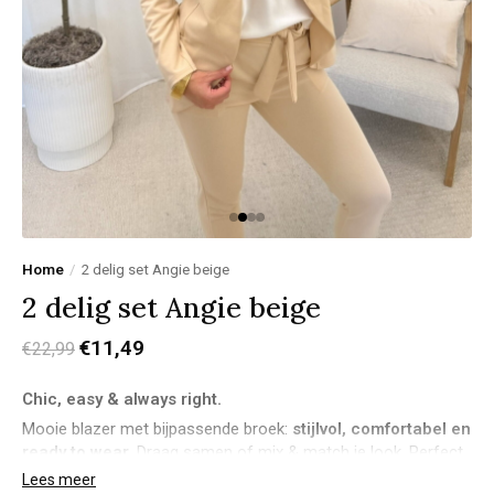
Home
/
2 delig set Angie beige
2 delig set Angie beige
€11,49
€22,99
Chic, easy & always right.
Mooie blazer met bijpassende broek:
stijlvol, comfortabel en
ready to wear
. Draag samen of mix & match je look. Perfect
voor elke gelegenheid – van casual tot classy.
Lees meer