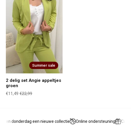
Summer sale
2 delig set Angie appeltjes
groen
€11,49
€22,99
g en donderdag een nieuwe collectie
Online ondersteuning
Cadea