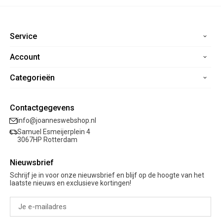
Service
Account
Home
Contact
Categorieën
Registreren
Veelgestelde vragen
Mijn bestellingen
Verzending
Nieuwe collectie
Mijn verlanglijst
Contactgegevens
Retourneren
Sale
info@joanneswebshop.nl
Garantie
Kleding
Samuel Esmeijerplein 4
Schoenen
3067HP Rotterdam
Accessoires
Nieuwsbrief
Cadeaubon
Schrijf je in voor onze nieuwsbrief en blijf op de hoogte van het
laatste nieuws en exclusieve kortingen!