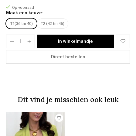
T1 = 36 T/M 40
Op voorraad
T2 = 42 T/M 46
Maak een keuze:
T1(36 tm 40)
T2 (42 tm 46)
Model Stacey:
Lichaamslengte: 1,73m
Bovenkant: M
Onderkant: 38
In winkelmandje
Het model draagt een maat T1
Direct bestellen
Materiaal:
95% Polyester
5% Elasthanne
Dit vind je misschien ook leuk
Items van productcarrousel