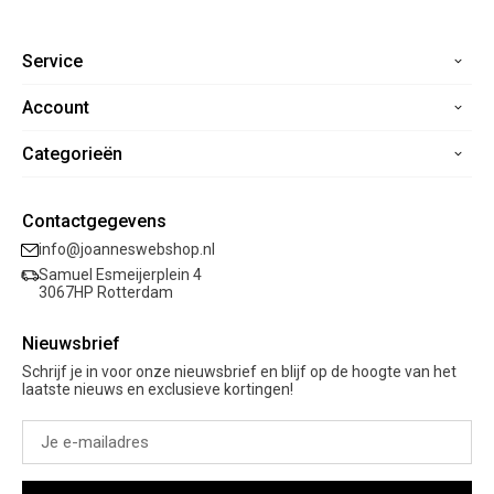
Service
Account
Home
Contact
Categorieën
Registreren
Veelgestelde vragen
Mijn bestellingen
Verzending
Nieuwe collectie
Mijn verlanglijst
Contactgegevens
Retourneren
Sale
info@joanneswebshop.nl
Garantie
Kleding
Samuel Esmeijerplein 4
Schoenen
3067HP Rotterdam
Accessoires
Nieuwsbrief
Cadeaubon
Schrijf je in voor onze nieuwsbrief en blijf op de hoogte van het
laatste nieuws en exclusieve kortingen!