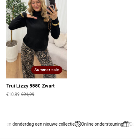
Summer sale
Trui Lizzy 8880 Zwart
€10,99
€21,99
g en donderdag een nieuwe collectie
Online ondersteuning
Cadea