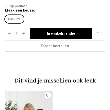
Onderkant: 42
Op voorraad
Maak een keuze:
Materiaal:
6% Wool, 65% Polyester, 135 Nylon, 13% Acryl, 3% Spandex
One Size
In winkelmandje
Direct bestellen
Dit vind je misschien ook leuk
Items van productcarrousel