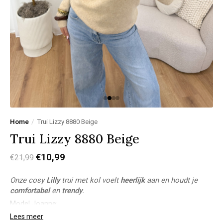
Home
/
Trui Lizzy 8880 Beige
Trui Lizzy 8880 Beige
€10,99
€21,99
Onze cosy
Lilly
trui met kol voelt
heerlijk
aan en houdt je
comfortabel
en
trendy
.
Model Joanne:
Lichaamslengte: 1,78m
Lees meer
Bovenkant: M/L