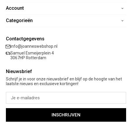
Account
Home
Contact
Categorieën
Registreren
Veelgestelde vragen
Mijn bestellingen
Verzending
Nieuwe collectie
Mijn verlanglijst
Contactgegevens
Retourneren
Sale
info@joanneswebshop.nl
Garantie
Kleding
Samuel Esmeijerplein 4
Schoenen
3067HP Rotterdam
Accessoires
Nieuwsbrief
Cadeaubon
Schrijf je in voor onze nieuwsbrief en blijf op de hoogte van het
laatste nieuws en exclusieve kortingen!
INSCHRIJVEN