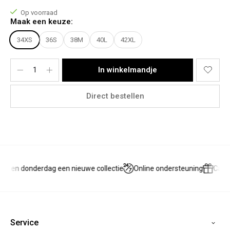
Onderkant: 38
Op voorraad
Het model draagt een maat 38
Maak een keuze:
Materiaal:
70% Cotton, 26% Polyester, 2% Elasthanne
34XS
36S
38M
40L
42XL
In winkelmandje
Direct bestellen
g en donderdag een nieuwe collectie
Online ondersteuning
Cade
Service