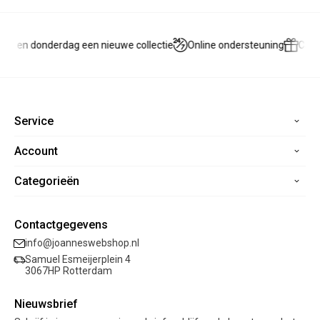
ag en donderdag een nieuwe collectie
Online ondersteuning
Cade
Service
Account
Home
Contact
Categorieën
Registreren
Veelgestelde vragen
Mijn bestellingen
Verzending
Nieuwe collectie
Mijn verlanglijst
Contactgegevens
Retourneren
Sale
info@joanneswebshop.nl
Garantie
Kleding
Samuel Esmeijerplein 4
Schoenen
3067HP Rotterdam
Accessoires
Nieuwsbrief
Cadeaubon