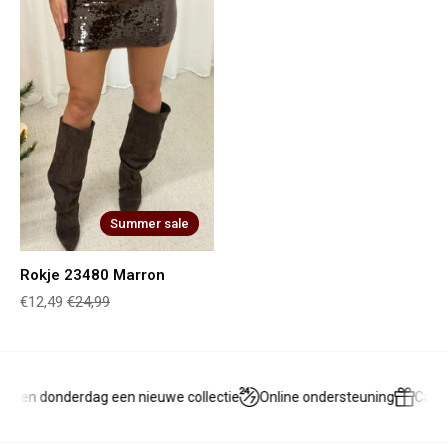
Summer sale
Rokje 23480 Marron
€12,49
€24,99
g en donderdag een nieuwe collectie
Online ondersteuning
Cadea