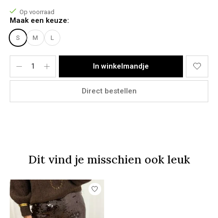
Het model draagt een maat M
Op voorraad
Het rokje bevat geen stretch.
Maak een keuze:
Materiaal:
S
M
L
100% Polyester.
In winkelmandje
Direct bestellen
Dit vind je misschien ook leuk
Items van productcarrousel