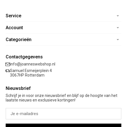
Service
Account
Home
Contact
Categorieën
Registreren
Veelgestelde vragen
Mijn bestellingen
Verzending
Nieuwe collectie
Mijn verlanglijst
Contactgegevens
Retourneren
Sale
info@joanneswebshop.nl
Garantie
Kleding
Samuel Esmeijerplein 4
Schoenen
3067HP Rotterdam
Accessoires
Nieuwsbrief
Cadeaubon
Schrijf je in voor onze nieuwsbrief en blijf op de hoogte van het
laatste nieuws en exclusieve kortingen!