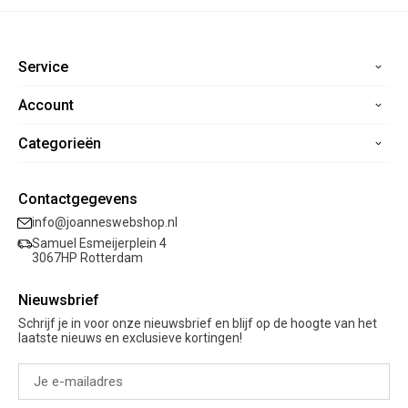
Service
Account
Home
Contact
Categorieën
Registreren
Veelgestelde vragen
Mijn bestellingen
Verzending
Nieuwe collectie
Mijn verlanglijst
Contactgegevens
Retourneren
Sale
info@joanneswebshop.nl
Garantie
Kleding
Samuel Esmeijerplein 4
Schoenen
3067HP Rotterdam
Accessoires
Nieuwsbrief
Cadeaubon
Schrijf je in voor onze nieuwsbrief en blijf op de hoogte van het
laatste nieuws en exclusieve kortingen!