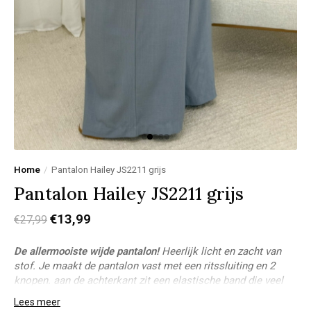
Home
/
Pantalon Hailey JS2211 grijs
Pantalon Hailey JS2211 grijs
€13,99
€27,99
De allermooiste wijde pantalon!
Heerlijk licht en zacht van
stof. Je maakt de pantalon vast met een ritssluiting en 2
knopen. aan de achterkant zit een elastische band die veel
stretch bevat. De pantalon is te dragen tot en met
Lees meer
lengte
1,80cm