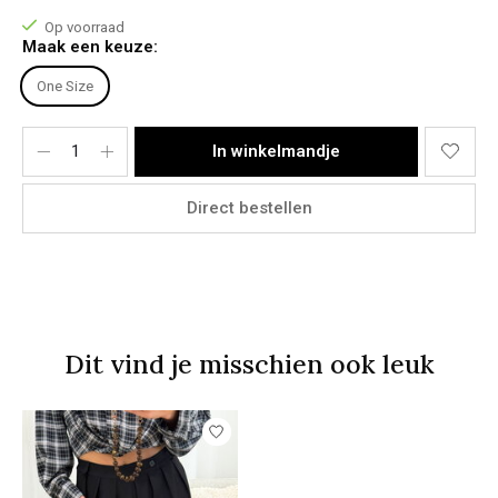
Model Stacey:
Op voorraad
Lichaamslengte: 1,73m
Maak een keuze:
Bovenkant: M
Onderkant: 38
One Size
Materiaal:
95% Polyester, 5% Elastane
In winkelmandje
Direct bestellen
Dit vind je misschien ook leuk
Items van productcarrousel