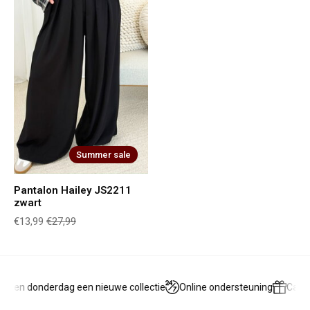
Summer sale
Pantalon Hailey JS2211
zwart
€13,99
€27,99
g en donderdag een nieuwe collectie
Online ondersteuning
Cadea