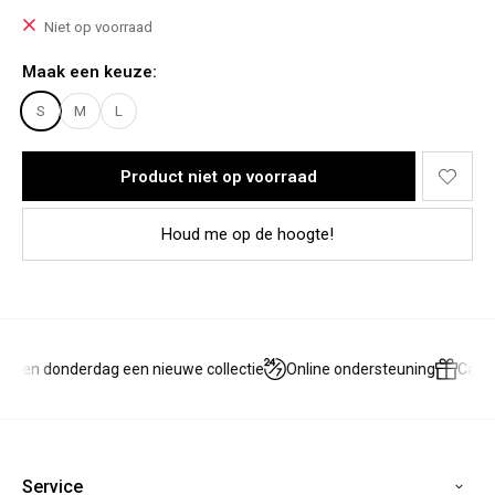
Model Stacey:
Lichaamslengte: 1,73m
Niet op voorraad
Bovenkant: M
Onderkant: 38
Maak een keuze:
Te dragen tot een lengte van 1,77
S
M
L
Materiaal:
100% Polyester
Product niet op voorraad
Houd me op de hoogte!
g en donderdag een nieuwe collectie
Online ondersteuning
Cadea
Service