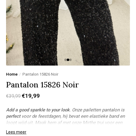
Home
/
Pantalon 15826 Noir
Pantalon 15826 Noir
€19,99
€39,99
Add a good sparkle to your look
. Onze pailetten pantalon is
perfect
voor de feestdagen, hij bevat een elastieke band en
loopt wijd uit. Maak hem af met onze Mirthe trui voor een
comfy but classy look!
Lees meer