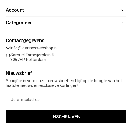
Account
Home
Contact
Categorieën
Registreren
Veelgestelde vragen
Mijn bestellingen
Verzending
Nieuwe collectie
Mijn verlanglijst
Contactgegevens
Retourneren
Sale
info@joanneswebshop.nl
Garantie
Kleding
Samuel Esmeijerplein 4
Schoenen
3067HP Rotterdam
Accessoires
Nieuwsbrief
Cadeaubon
Schrijf je in voor onze nieuwsbrief en blijf op de hoogte van het
laatste nieuws en exclusieve kortingen!
INSCHRIJVEN