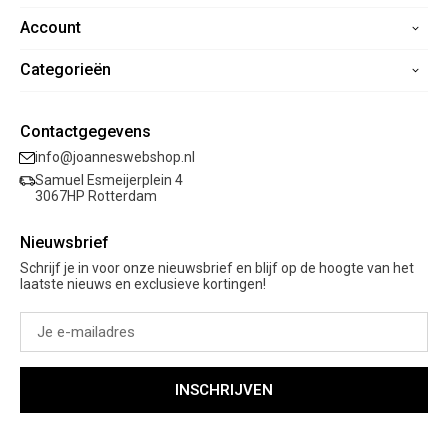
Account
Home
Contact
Categorieën
Registreren
Veelgestelde vragen
Mijn bestellingen
Verzending
Nieuwe collectie
Mijn verlanglijst
Contactgegevens
Retourneren
Sale
info@joanneswebshop.nl
Garantie
Kleding
Samuel Esmeijerplein 4
Schoenen
3067HP Rotterdam
Accessoires
Nieuwsbrief
Cadeaubon
Schrijf je in voor onze nieuwsbrief en blijf op de hoogte van het
laatste nieuws en exclusieve kortingen!
INSCHRIJVEN