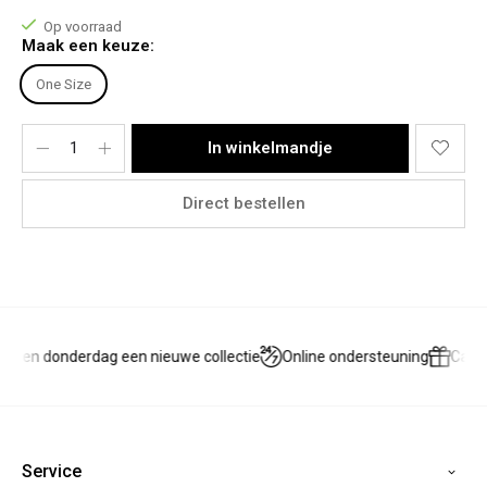
Onderkant: 42
Op voorraad
Maak een keuze:
Materiaal:
100% Cotton.
One Size
In winkelmandje
Direct bestellen
g en donderdag een nieuwe collectie
Online ondersteuning
Cade
Service