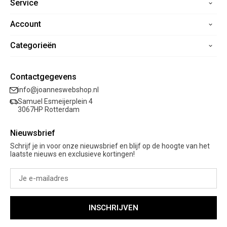
Service
Account
Home
Contact
Categorieën
Registreren
Veelgestelde vragen
Mijn bestellingen
Verzending
Nieuwe collectie
Mijn verlanglijst
Contactgegevens
Retourneren
Sale
info@joanneswebshop.nl
Garantie
Kleding
Samuel Esmeijerplein 4
Schoenen
3067HP Rotterdam
Accessoires
Nieuwsbrief
Cadeaubon
Schrijf je in voor onze nieuwsbrief en blijf op de hoogte van het
laatste nieuws en exclusieve kortingen!
INSCHRIJVEN