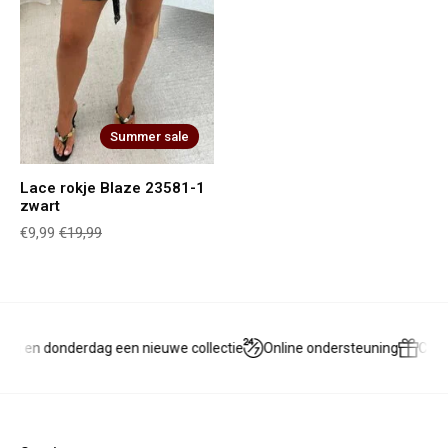
Summer sale
Lace rokje Blaze 23581-1
zwart
€9,99
€19,99
ag en donderdag een nieuwe collectie
Online ondersteuning
Cad